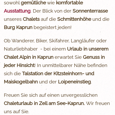
sowohl
gemütliche
wie
komfortable
Ausstattung
. Der Blick von der
Sonnenterrasse
unseres
Chalets
auf die
Schmittenhöhe
und die
Burg Kaprun
begeistert jeden!
Ob Wanderer, Biker, Skifahrer, Langläufer oder
Naturliebhaber - bei einem
Urlaub in unserem
Chalet Alpin in Kaprun
erwartet Sie
Genuss in
jeder Hinsicht
! In unmittelbarer Nähe befinden
sich die
Talstation der Kitzsteinhorn- und
Maiskogelbahn
und der
Loipeneinstieg
.
Freuen Sie sich auf einen unvergesslichen
Chaleturlaub in Zell am See-Kaprun.
Wir freuen
uns auf Sie.