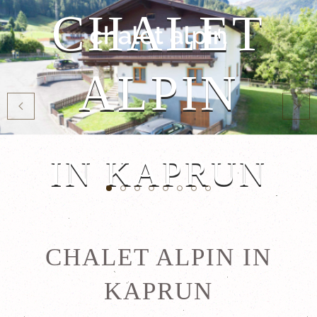
Zum Hauptinhalt springen
INTERURLA
IM PINZGA
Ferienwohnungen Kaprun Unterk
Chalet Alpin Kaprun Winter 00
Maiskogel Schneespass Famil
Chalet Kaprun Urlaub Feri
Chalet Alpin Kaprun Win
Maiskogel Wandern Pa
Maiskogel Wandern 
Ferienwohnungen
CHALET ALPIN IN
KAPRUN